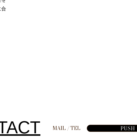
に合
TACT
​MAIL / TEL
PUSH