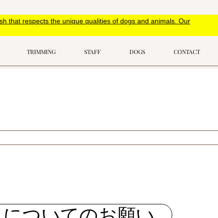
 that respects the unique qualities of dogs and animals. Our
TRIMMING
STAFF
DOGS
CONTACT
れ
えについてのお願い