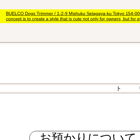
BUELCO Dogs Trimmer / 1-2-9 Mishuku Setagaya-ku Tokyo 154-0005 / 
concept is to create a style that is cute not only for owners, but fo
ト
お預かりについて