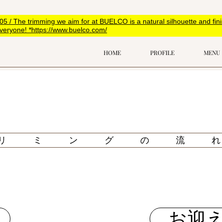
The trimming we aim for at BUELCO is a natural silhouette and finish
r everyone! *https://www.buelco.com/
HOME
PROFILE
MENU
リミングの流
お迎